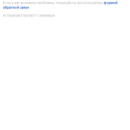
Если у вас возникли проблемы, пожалуйста, воспользуйтесь
формой
обратной связи
9175606585175479877
:
1785994634