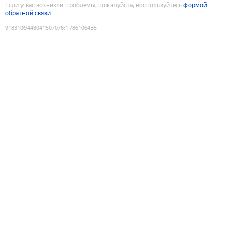
Если у вас возникли проблемы, пожалуйста, воспользуйтесь
формой
обратной связи
9183109448041507076
:
1786106435