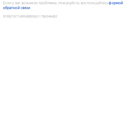
Если у вас возникли проблемы, пожалуйста, воспользуйтесь
формой
обратной связи
9199218714954889363
:
1786346482