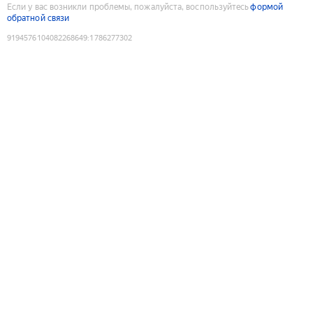
Если у вас возникли проблемы, пожалуйста, воспользуйтесь
формой
обратной связи
9194576104082268649
:
1786277302