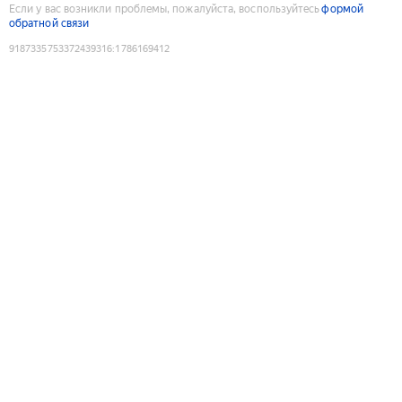
Если у вас возникли проблемы, пожалуйста, воспользуйтесь
формой
обратной связи
9187335753372439316
:
1786169412