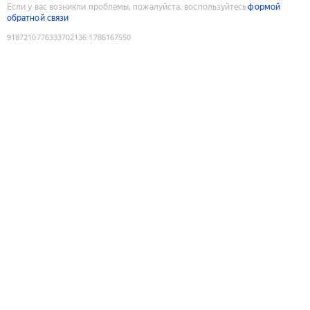
Если у вас возникли проблемы, пожалуйста, воспользуйтесь
формой
обратной связи
9187210776333702136
:
1786167550