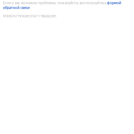
Если у вас возникли проблемы, пожалуйста, воспользуйтесь
формой
обратной связи
9193574779163813167
:
1786262381