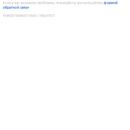
Если у вас возникли проблемы, пожалуйста, воспользуйтесь
формой
обратной связи
9198587550855110500
:
1786337077