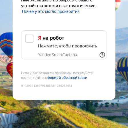
Нам очень жаль, но запросы с вашего
устройства похожи на автоматические.
Почему это могло произойти?
Я не робот
Нажмите, чтобы продолжить
Yandex SmartCaptcha
Если у вас возникли проблемы, пожалуйста,
воспользуйтесь
формой обратной связи
9192974136979388368
:
1786253431