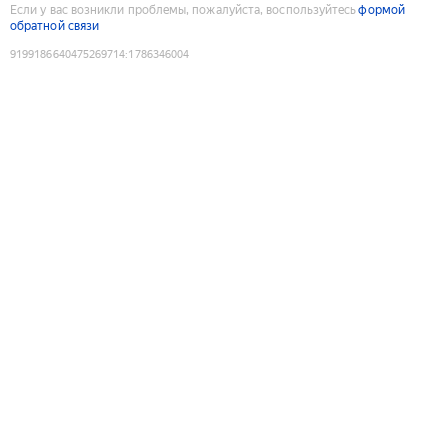
Если у вас возникли проблемы, пожалуйста, воспользуйтесь
формой
обратной связи
9199186640475269714
:
1786346004