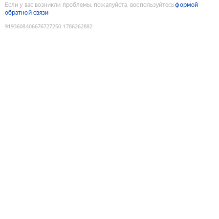
Если у вас возникли проблемы, пожалуйста, воспользуйтесь
формой
обратной связи
9193608406676727250
:
1786262882