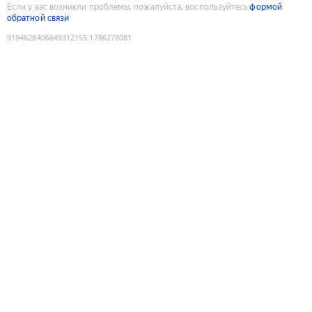
Если у вас возникли проблемы, пожалуйста, воспользуйтесь
формой
обратной связи
9194628406649312155
:
1786278081