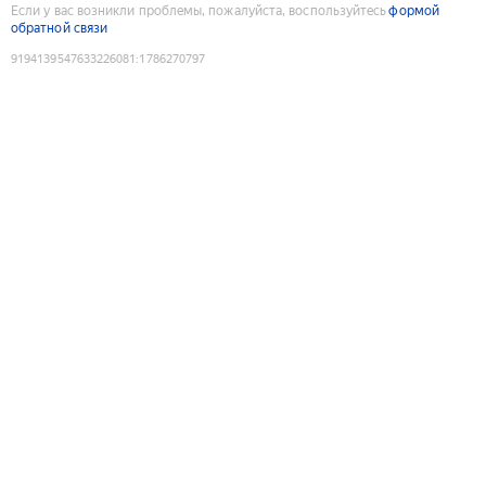
Если у вас возникли проблемы, пожалуйста, воспользуйтесь
формой
обратной связи
9194139547633226081
:
1786270797