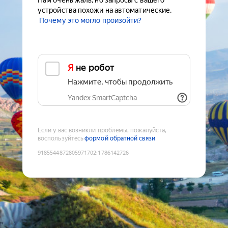
Нам очень жаль, но запросы с вашего
устройства похожи на автоматические.
Почему это могло произойти?
Я не робот
Нажмите, чтобы продолжить
Yandex SmartCaptcha
Если у вас возникли проблемы, пожалуйста,
воспользуйтесь
формой обратной связи
9185544872805971702
:
1786142726