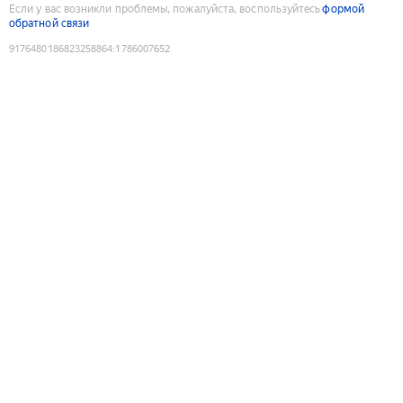
Если у вас возникли проблемы, пожалуйста, воспользуйтесь
формой
обратной связи
9176480186823258864
:
1786007652