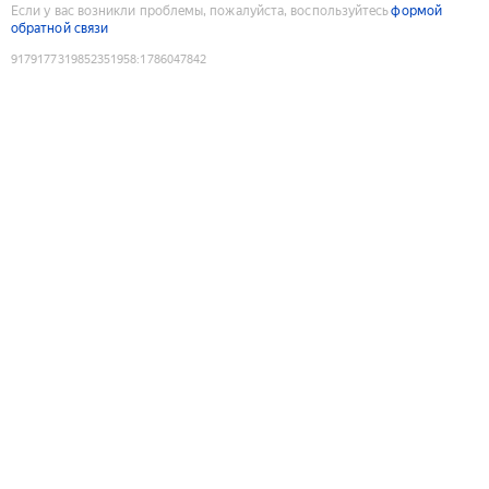
Если у вас возникли проблемы, пожалуйста, воспользуйтесь
формой
обратной связи
9179177319852351958
:
1786047842