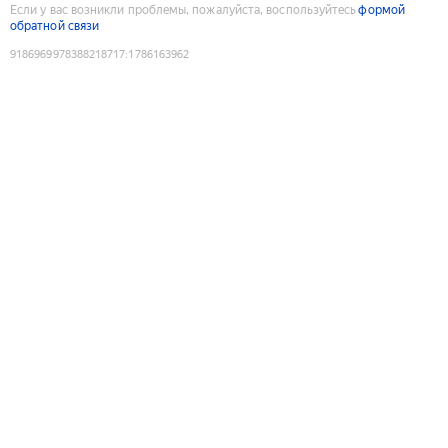
Если у вас возникли проблемы, пожалуйста, воспользуйтесь
формой
обратной связи
9186969978388218717
:
1786163962