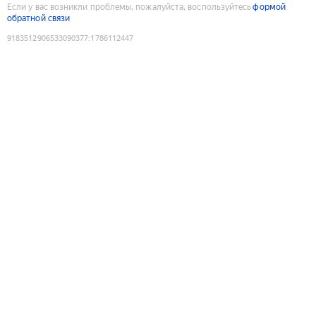
Если у вас возникли проблемы, пожалуйста, воспользуйтесь
формой
обратной связи
9183512906533090377
:
1786112447