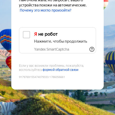
Нам очень жаль, но запросы с вашего
устройства похожи на автоматические.
Почему это могло произойти?
Я не робот
Нажмите, чтобы продолжить
Yandex SmartCaptcha
Если у вас возникли проблемы, пожалуйста,
воспользуйтесь
формой обратной связи
9179769155474079333
:
1786056661