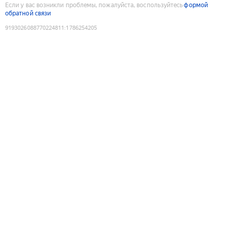
Если у вас возникли проблемы, пожалуйста, воспользуйтесь
формой
обратной связи
9193026088770224811
:
1786254205