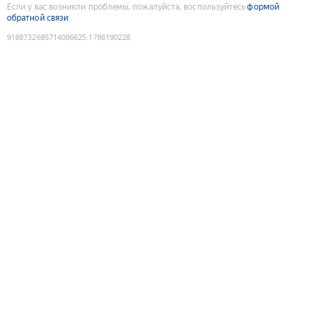
Если у вас возникли проблемы, пожалуйста, воспользуйтесь
формой
обратной связи
9188732685714086625
:
1786190228