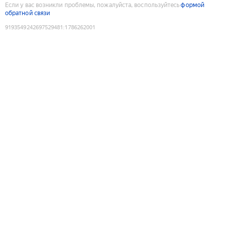
Если у вас возникли проблемы, пожалуйста, воспользуйтесь
формой
обратной связи
9193549242697529481
:
1786262001