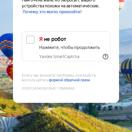
Нам очень жаль, но запросы с вашего
устройства похожи на автоматические.
Почему это могло произойти?
Я не робот
Нажмите, чтобы продолжить
Yandex SmartCaptcha
Если у вас возникли проблемы, пожалуйста,
воспользуйтесь
формой обратной связи
9182312624032619542
:
1786094562