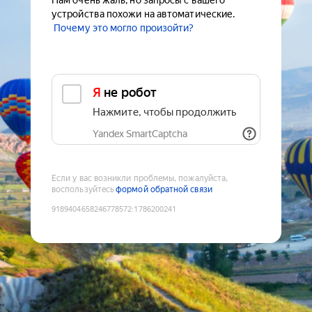
Нам очень жаль, но запросы с вашего
устройства похожи на автоматические.
Почему это могло произойти?
Я не робот
Нажмите, чтобы продолжить
Yandex SmartCaptcha
Если у вас возникли проблемы, пожалуйста,
воспользуйтесь
формой обратной связи
9189404658246778572
:
1786200241