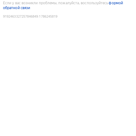
Если у вас возникли проблемы, пожалуйста, воспользуйтесь
формой
обратной связи
9192463327257846849
:
1786245819