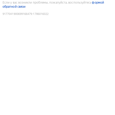
Если у вас возникли проблемы, пожалуйста, воспользуйтесь
формой
обратной связи
9177041900699166479
:
1786016022