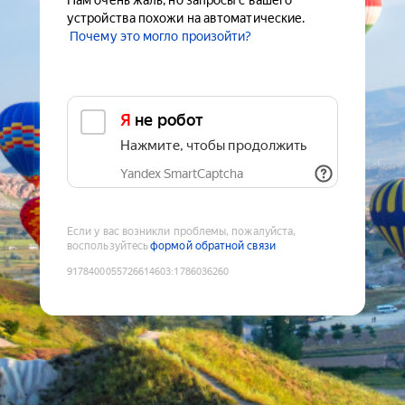
Нам очень жаль, но запросы с вашего
устройства похожи на автоматические.
Почему это могло произойти?
Я не робот
Нажмите, чтобы продолжить
Yandex SmartCaptcha
Если у вас возникли проблемы, пожалуйста,
воспользуйтесь
формой обратной связи
9178400055726614603
:
1786036260