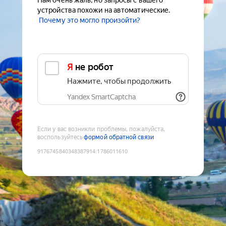
Нам очень жаль, но запросы с вашего
устройства похожи на автоматические.
Почему это могло произойти?
Я не робот
Нажмите, чтобы продолжить
Yandex SmartCaptcha
Если у вас возникли проблемы, пожалуйста,
воспользуйтесь
формой обратной связи
9176745840348387914
:
1786011610