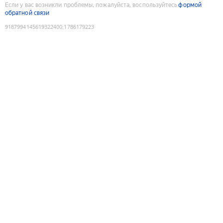
Если у вас возникли проблемы, пожалуйста, воспользуйтесь
формой
обратной связи
9187994145619322400
:
1786179223