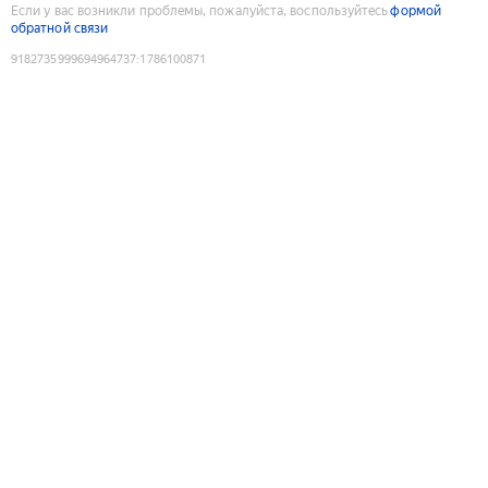
Если у вас возникли проблемы, пожалуйста, воспользуйтесь
формой
обратной связи
9182735999694964737
:
1786100871