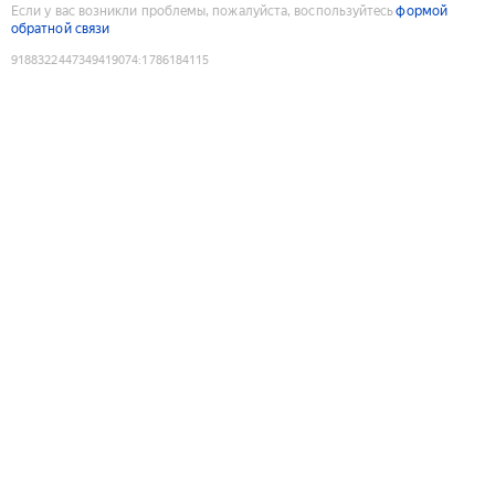
Если у вас возникли проблемы, пожалуйста, воспользуйтесь
формой
обратной связи
9188322447349419074
:
1786184115