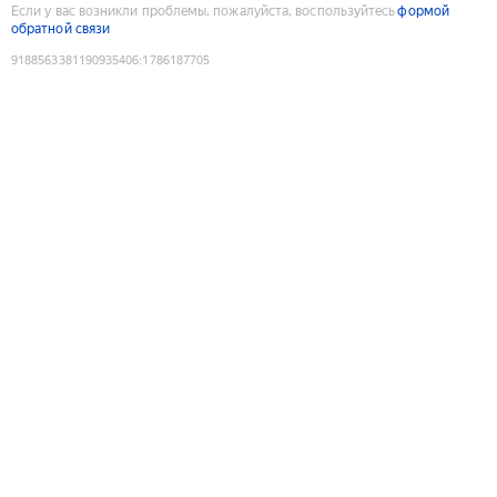
Если у вас возникли проблемы, пожалуйста, воспользуйтесь
формой
обратной связи
9188563381190935406
:
1786187705