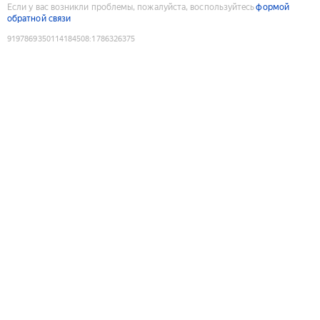
Если у вас возникли проблемы, пожалуйста, воспользуйтесь
формой
обратной связи
9197869350114184508
:
1786326375