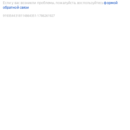
Если у вас возникли проблемы, пожалуйста, воспользуйтесь
формой
обратной связи
9193544318114864351
:
1786261927