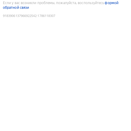
Если у вас возникли проблемы, пожалуйста, воспользуйтесь
формой
обратной связи
9183906137966922542
:
1786118307