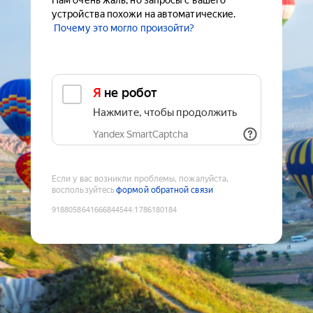
Нам очень жаль, но запросы с вашего
устройства похожи на автоматические.
Почему это могло произойти?
Я не робот
Нажмите, чтобы продолжить
Yandex SmartCaptcha
Если у вас возникли проблемы, пожалуйста,
воспользуйтесь
формой обратной связи
9188058641666844544
:
1786180184