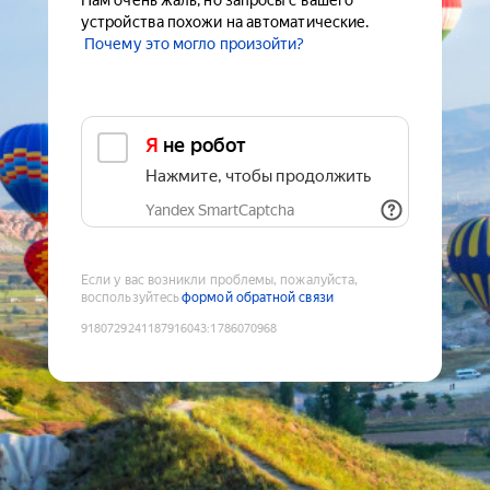
Нам очень жаль, но запросы с вашего
устройства похожи на автоматические.
Почему это могло произойти?
Я не робот
Нажмите, чтобы продолжить
Yandex SmartCaptcha
Если у вас возникли проблемы, пожалуйста,
воспользуйтесь
формой обратной связи
9180729241187916043
:
1786070968