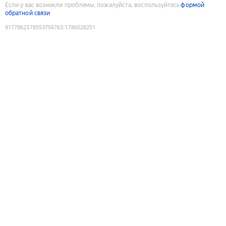
Если у вас возникли проблемы, пожалуйста, воспользуйтесь
формой
обратной связи
9177862578553756763
:
1786028251