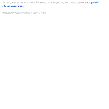
Если у вас возникли проблемы, пожалуйста, воспользуйтесь
формой
обратной связи
9187879127873399697
:
1786177509