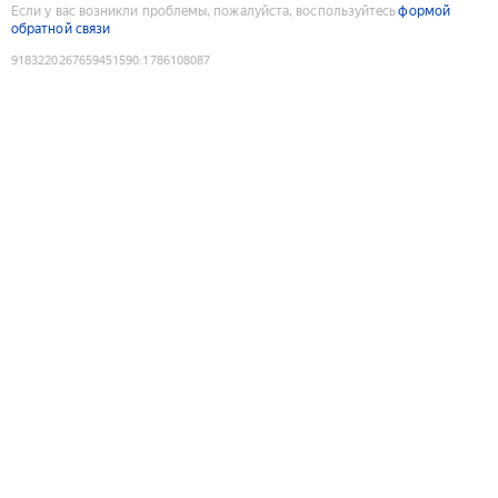
Если у вас возникли проблемы, пожалуйста, воспользуйтесь
формой
обратной связи
9183220267659451590
:
1786108087