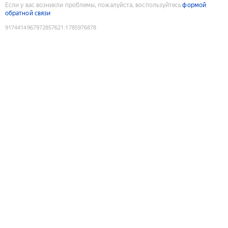
Если у вас возникли проблемы, пожалуйста, воспользуйтесь
формой
обратной связи
9174414967972857621
:
1785976878