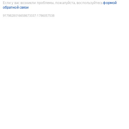
Если у вас возникли проблемы, пожалуйста, воспользуйтесь
формой
обратной связи
9179828016658673337
:
1786057538