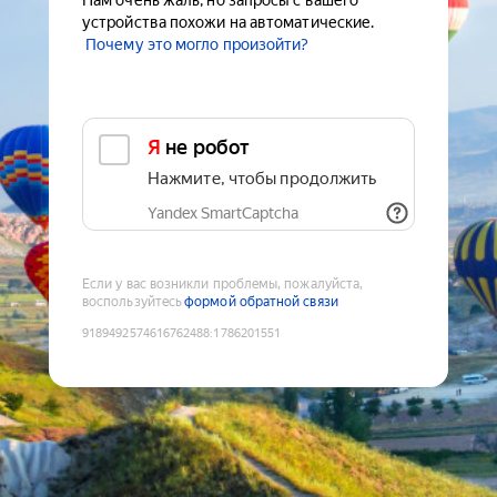
Нам очень жаль, но запросы с вашего
устройства похожи на автоматические.
Почему это могло произойти?
Я не робот
Нажмите, чтобы продолжить
Yandex SmartCaptcha
Если у вас возникли проблемы, пожалуйста,
воспользуйтесь
формой обратной связи
9189492574616762488
:
1786201551