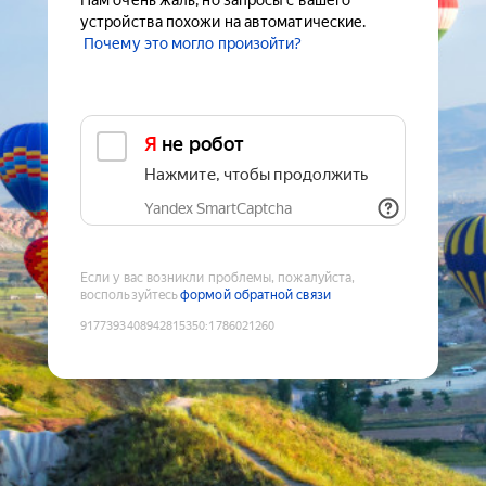
Нам очень жаль, но запросы с вашего
устройства похожи на автоматические.
Почему это могло произойти?
Я не робот
Нажмите, чтобы продолжить
Yandex SmartCaptcha
Если у вас возникли проблемы, пожалуйста,
воспользуйтесь
формой обратной связи
9177393408942815350
:
1786021260