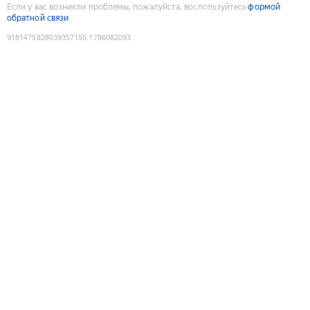
Если у вас возникли проблемы, пожалуйста, воспользуйтесь
формой
обратной связи
9181475828039357155
:
1786082093