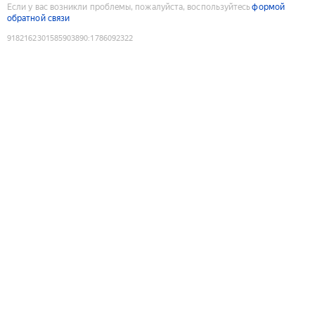
Если у вас возникли проблемы, пожалуйста, воспользуйтесь
формой
обратной связи
9182162301585903890
:
1786092322