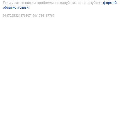
Если у вас возникли проблемы, пожалуйста, воспользуйтесь
формой
обратной связи
9187225321173307190
:
1786167767