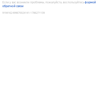
Если у вас возникли проблемы, пожалуйста, воспользуйтесь
формой
обратной связи
9194162499670024141
:
1786271139