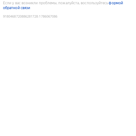
Если у вас возникли проблемы, пожалуйста, воспользуйтесь
формой
обратной связи
9180468720886281728
:
1786067086