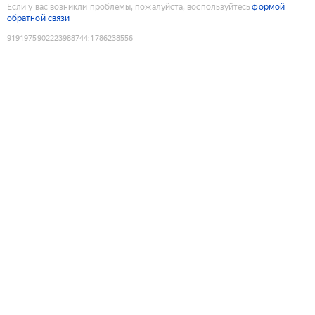
Если у вас возникли проблемы, пожалуйста, воспользуйтесь
формой
обратной связи
9191975902223988744
:
1786238556